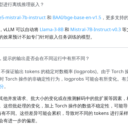
型进行离线推理嵌入？
e5-mistral-7b-instruct
和
BAAI/bge-base-en-v1.5
，更多支持
vLLM 可以自动将
Llama-3-8
B
和
Mistral-7B-Instruct-v0.3
等
的效果预计不如专门针对嵌入任务训练的模型。
M 中，提示的输出是否会在不同运行中有所不同？
 不保证输出 tokens 的稳定对数概率 (logprobs)。由于 Tor
 Torch 操作的非确定性行为，logprobs 可能会有所变化
分
。
，由于其他并发请求、批大小的变化或在推测解码中的批扩展等因素
这些批处理的变化，加上 Torch 操作的数值不稳定性，可能
rob 值略有不同。这些差异可能会累积，导致对不同的 tokens 进行采样
会有进一步的偏差。