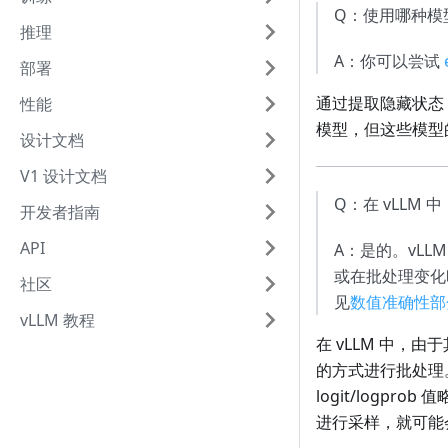
Q：使用哪种模
推理
A：你可以尝试
部署
通过提取隐藏状态，
性能
模型，但这些模型
设计文档
V1 设计文档
Q：在 vLL
开发者指南
API
A：是的。vLLM
或在批处理变化时
社区
见
数值准确性部
vLLM 教程
在 vLLM 中
的方式进行批处理。
logit/logp
进行采样，就可能