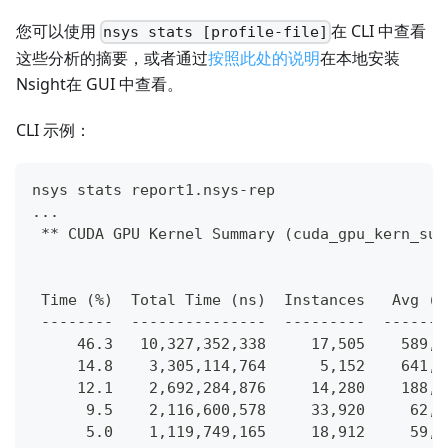
您可以使用
在 CLI 中查看
nsys stats [profile-file]
这些分析的摘要，或者通过
按照此处的说明
在本地安装
Nsight在 GUI 中查看。
CLI 示例：
nsys stats report1.nsys-rep
...
 ** CUDA GPU Kernel Summary (cuda_gpu_kern_sum
 Time (%)  Total Time (ns)  Instances   Avg (n
 --------  ---------------  ---------  -------
     46.3   10,327,352,338     17,505    589,9
     14.8    3,305,114,764      5,152    641,5
     12.1    2,692,284,876     14,280    188,5
      9.5    2,116,600,578     33,920     62,3
      5.0    1,119,749,165     18,912     59,2