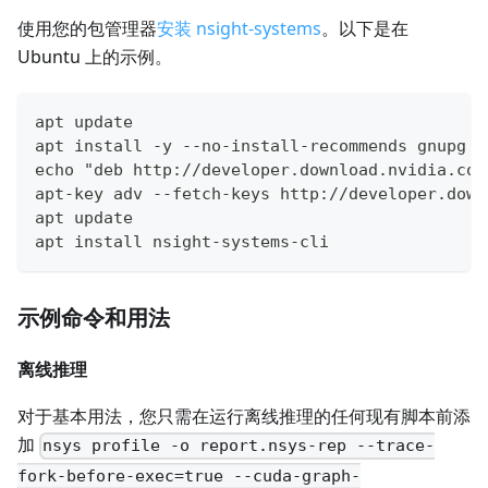
使用您的包管理器
安装 nsight-systems
。以下是在
Ubuntu 上的示例。
apt update
apt install -y --no-install-recommends gnupg
echo "deb http://developer.download.nvidia.com
apt-key adv --fetch-keys http://developer.down
apt update
apt install nsight-systems-cli
示例命令和用法
离线推理
对于基本用法，您只需在运行离线推理的任何现有脚本前添
加
nsys profile -o report.nsys-rep --trace-
fork-before-exec=true --cuda-graph-