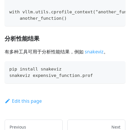
with vllm.utils.cprofile_context("another_func
    another_function()
分析性能结果
有多种工具可用于分析性能结果，例如
snakeviz
。
pip install snakeviz
snakeviz expensive_function.prof
Edit this page
Previous
Next